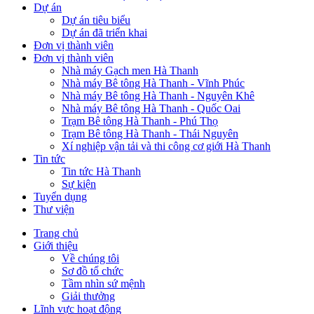
Dự án
Dự án tiêu biểu
Dự án đã triển khai
Đơn vị thành viên
Đơn vị thành viên
Nhà máy Gạch men Hà Thanh
Nhà máy Bê tông Hà Thanh - Vĩnh Phúc
Nhà máy Bê tông Hà Thanh - Nguyên Khê
Nhà máy Bê tông Hà Thanh - Quốc Oai
Trạm Bê tông Hà Thanh - Phú Thọ
Trạm Bê tông Hà Thanh - Thái Nguyên
Xí nghiệp vận tải và thi công cơ giới Hà Thanh
Tin tức
Tin tức Hà Thanh
Sự kiện
Tuyển dụng
Thư viện
Trang chủ
Giới thiệu
Main
Về chúng tôi
navigation
Sơ đồ tổ chức
Tầm nhìn sứ mệnh
Giải thưởng
Lĩnh vực hoạt động