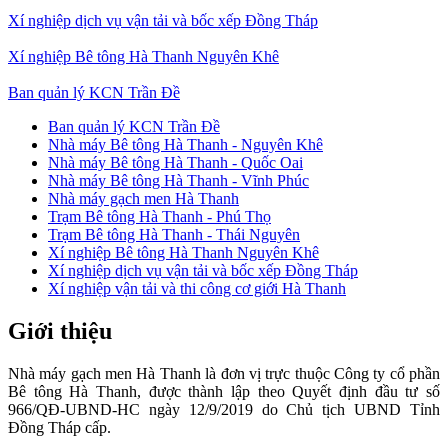
Xí nghiệp dịch vụ vận tải và bốc xếp Đồng Tháp
Xí nghiệp Bê tông Hà Thanh Nguyên Khê
Ban quản lý KCN Trần Đề
Ban quản lý KCN Trần Đề
Nhà máy Bê tông Hà Thanh - Nguyên Khê
Đơn
Nhà máy Bê tông Hà Thanh - Quốc Oai
vị
Nhà máy Bê tông Hà Thanh - Vĩnh Phúc
thành
viên
Nhà máy gạch men Hà Thanh
Trạm Bê tông Hà Thanh - Phú Thọ
Trạm Bê tông Hà Thanh - Thái Nguyên
Xí nghiệp Bê tông Hà Thanh Nguyên Khê
Xí nghiệp dịch vụ vận tải và bốc xếp Đồng Tháp
Xí nghiệp vận tải và thi công cơ giới Hà Thanh
Giới thiệu
Nhà máy gạch men Hà Thanh là đơn vị trực thuộc Công ty cổ phần
Bê tông Hà Thanh, được thành lập theo Quyết định đầu tư số
966/QĐ-UBND-HC ngày 12/9/2019 do Chủ tịch UBND Tỉnh
Đồng Tháp cấp.