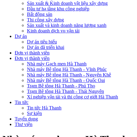
Sản xuất & Kinh doanh vật liệu xây dựng
Đầu tư hạ tầng khu công nghiệp
Bất động sản
Thi công xây dựng
Sản xuất và kinh doanh năng lượng xanh
Kinh doanh dịch vụ vận tải
Dự án
Dự án tiêu biểu
Dự án đã triển khai
Đơn vị thành viên
Đơn vị thành viên
Nhà máy Gạch men Hà Thanh
Nhà máy Bê tông Hà Thanh - Vĩnh Phúc
Nhà máy Bê tông Hà Thanh - Nguyên Khê
Nhà máy Bê tông Hà Thanh - Quốc Oai
Trạm Bê tông Hà Thanh - Phú Thọ
Trạm Bê tông Hà Thanh - Thái Nguyên
Xí nghiệp vận tải và thi công cơ giới Hà Thanh
Tin tức
Tin tức Hà Thanh
Sự kiện
Tuyển dụng
Thư viện