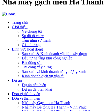
Nhà máy gạch men Hà Thanh
Trang chủ
Giới thiệu
Main
Về chúng tôi
navigation
Sơ đồ tổ chức
Tầm nhìn sứ mệnh
Giải thưởng
Lĩnh vực hoạt động
Sản xuất & Kinh doanh vật liệu xây dựng
Đầu tư hạ tầng khu công nghiệp
Bất động sản
Thi công xây dựng
Sản xuất và kinh doanh năng lượng xanh
Kinh doanh dịch vụ vận tải
Dự án
Dự án tiêu biểu
Dự án đã triển khai
Đơn vị thành viên
Đơn vị thành viên
Nhà máy Gạch men Hà Thanh
Nhà máy Bê tông Hà Thanh - Vĩnh Phúc