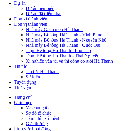
Dự án
Dự án tiêu biểu
Dự án đã triển khai
Đơn vị thành viên
Đơn vị thành viên
Nhà máy Gạch men Hà Thanh
Nhà máy Bê tông Hà Thanh - Vĩnh Phúc
Nhà máy Bê tông Hà Thanh - Nguyên Khê
Nhà máy Bê tông Hà Thanh - Quốc Oai
Trạm Bê tông Hà Thanh - Phú Thọ
Trạm Bê tông Hà Thanh - Thái Nguyên
Xí nghiệp vận tải và thi công cơ giới Hà Thanh
Tin tức
Tin tức Hà Thanh
Sự kiện
Tuyển dụng
Thư viện
Trang chủ
Giới thiệu
Main
Về chúng tôi
navigation
Sơ đồ tổ chức
Tầm nhìn sứ mệnh
Giải thưởng
Lĩnh vực hoạt động