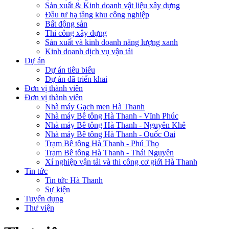
Sản xuất & Kinh doanh vật liệu xây dựng
Đầu tư hạ tầng khu công nghiệp
Bất động sản
Thi công xây dựng
Sản xuất và kinh doanh năng lượng xanh
Kinh doanh dịch vụ vận tải
Dự án
Dự án tiêu biểu
Dự án đã triển khai
Đơn vị thành viên
Đơn vị thành viên
Nhà máy Gạch men Hà Thanh
Nhà máy Bê tông Hà Thanh - Vĩnh Phúc
Nhà máy Bê tông Hà Thanh - Nguyên Khê
Nhà máy Bê tông Hà Thanh - Quốc Oai
Trạm Bê tông Hà Thanh - Phú Thọ
Trạm Bê tông Hà Thanh - Thái Nguyên
Xí nghiệp vận tải và thi công cơ giới Hà Thanh
Tin tức
Tin tức Hà Thanh
Sự kiện
Tuyển dụng
Thư viện