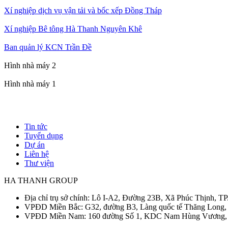
Xí nghiệp dịch vụ vận tải và bốc xếp Đồng Tháp
Xí nghiệp Bê tông Hà Thanh Nguyên Khê
Ban quản lý KCN Trần Đề
Hình nhà máy 2
Hình nhà máy 1
Tin tức
Tuyển dụng
Footer
Dự án
Liên hệ
Thư viện
HA THANH GROUP
Địa chỉ trụ sở chính: Lô I-A2, Đường 23B, Xã Phúc Thịnh, T
VPĐD Miền Bắc: G32, đường B3, Làng quốc tế Thăng Long, 
VPĐD Miền Nam: 160 đường Số 1, KDC Nam Hùng Vương, P