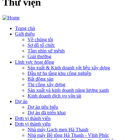
Thư viện
Trang chủ
Giới thiệu
Main
Về chúng tôi
navigation
Sơ đồ tổ chức
Tầm nhìn sứ mệnh
Giải thưởng
Lĩnh vực hoạt động
Sản xuất & Kinh doanh vật liệu xây dựng
Đầu tư hạ tầng khu công nghiệp
Bất động sản
Thi công xây dựng
Sản xuất và kinh doanh năng lượng xanh
Kinh doanh dịch vụ vận tải
Dự án
Dự án tiêu biểu
Dự án đã triển khai
Đơn vị thành viên
Đơn vị thành viên
Nhà máy Gạch men Hà Thanh
Nhà máy Bê tông Hà Thanh - Vĩnh Phúc