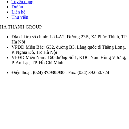
Tuyển dụng
Footer
Dự án
Liên hệ
Thư viện
HA THANH GROUP
Địa chỉ trụ sở chính: Lô I-A2, Đường 23B, Xã Phúc Thịnh, TP.
Hà Nội
VPĐD Miền Bắc: G32, đường B3, Làng quốc tế Thăng Long,
P. Nghĩa Đô, TP. Hà Nội
VPĐD Miền Nam: 160 đường Số 1, KDC Nam Hùng Vương,
P. An Lạc, TP. Hồ Chí Minh
Điện thoại:
(024) 37.930.930
- Fax: (024) 39.650.724