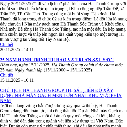
Ngày 20/11/2025 đã đi vào lịch sử phát triển của Ha Thanh Group với
chuỗi sự kiện chiến lược quan trọng tại Khu công nghiệp Trần Đề, xã
Trần Đề, TP. Cần Thơ. Trong cùng một buổi sáng, Tập đoàn Hà
Thanh đã long trọng tổ chức 02 sự kiện trọng điểm: Lễ đốt lửa lò nung
dây chuyền I Nhà máy gạch men Hà Thanh Sóc Trăng và Khởi công
Nhà máy Bê tông Hà Thanh Sóc Trăng, tạo nên một dấu ấn kép mang
tính chiến lược và thắp lên ngọn lửa khát vọng kiến tạo một tương lai
thịnh vượng tại vùng đất Tây Nam Bộ.
Chi tiết
20.11.2025 - 14:11
𝟐𝟓 𝐍𝐀̆𝐌 𝐇𝐀̀𝐍𝐇 𝐓𝐑𝐈̀𝐍𝐇 𝐓𝐔̛̣ 𝐇𝐀̀𝐎 𝐕𝐀̀ 𝐓𝐑𝐈 𝐀̂𝐍 𝐒𝐀̂𝐔 𝐒𝐀̆́𝐂!
𝐻𝑜̂𝑚 𝑛𝑎𝑦, 𝑛𝑔𝑎̀𝑦 15/11/2025, 𝐻𝑎 𝑇ℎ𝑎𝑛ℎ 𝐺𝑟𝑜𝑢𝑝 𝑐ℎ𝑖́𝑛ℎ 𝑡ℎ𝑢̛́𝑐 𝑐ℎ𝑎̣𝑚 𝑚𝑜̂́𝑐
25 𝑛𝑎̆𝑚 𝑁𝑔𝑎̀𝑦 𝑡ℎ𝑎̀𝑛ℎ 𝑙𝑎̣̂𝑝 (15/11/2000 – 15/11/2025)
Chi tiết
15.11.2025 - 10:11
CHỦ TỊCH HA THANH GROUP THỊ SÁT TIẾN ĐỘ XÂY
DỰNG NHÀ MÁY GẠCH MEN LỚN NHẤT KHU VỰC PHÍA
NAM
Với nền tảng vững chắc được dựng xây qua ¼ thế kỷ, Ha Thanh
Group đang dồn toàn lực, thi công thần tốc Dự án Nhà máy Gạch men
Hà Thanh Sóc Trăng – một dự án có quy mô, công suất lớn, khẳng
định vị thế dẫn đầu trong ngành vật liệu xây dựng tại Việt Nam. Đặc
biệt, Dự án còn mang ý nghĩa thiết thực, ghi dấu ấn phát triển mạnh