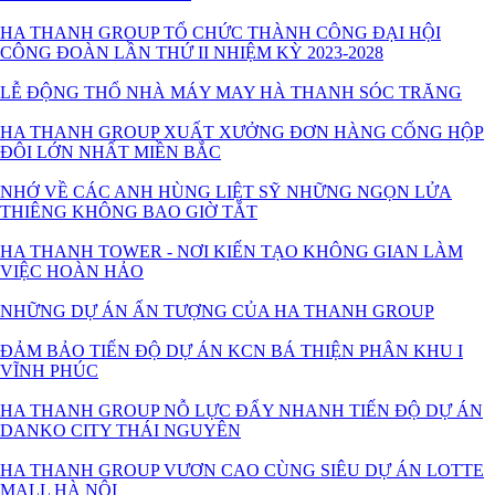
HA THANH GROUP TỔ CHỨC THÀNH CÔNG ĐẠI HỘI
CÔNG ĐOÀN LẦN THỨ II NHIỆM KỲ 2023-2028
LỄ ĐỘNG THỔ NHÀ MÁY MAY HÀ THANH SÓC TRĂNG
HA THANH GROUP XUẤT XƯỞNG ĐƠN HÀNG CỐNG HỘP
ĐÔI LỚN NHẤT MIỀN BẮC
NHỚ VỀ CÁC ANH HÙNG LIỆT SỸ NHỮNG NGỌN LỬA
THIÊNG KHÔNG BAO GIỜ TẮT
HA THANH TOWER - NƠI KIẾN TẠO KHÔNG GIAN LÀM
VIỆC HOÀN HẢO
NHỮNG DỰ ÁN ẤN TƯỢNG CỦA HA THANH GROUP
ĐẢM BẢO TIẾN ĐỘ DỰ ÁN KCN BÁ THIỆN PHÂN KHU I
VĨNH PHÚC
HA THANH GROUP NỖ LỰC ĐẨY NHANH TIẾN ĐỘ DỰ ÁN
DANKO CITY THÁI NGUYÊN
HA THANH GROUP VƯƠN CAO CÙNG SIÊU DỰ ÁN LOTTE
MALL HÀ NỘI