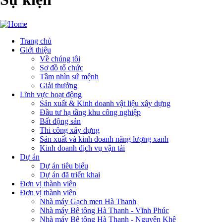
Trang chủ
Giới thiệu
Main
Về chúng tôi
navigation
Sơ đồ tổ chức
Tầm nhìn sứ mệnh
Giải thưởng
Lĩnh vực hoạt động
Sản xuất & Kinh doanh vật liệu xây dựng
Đầu tư hạ tầng khu công nghiệp
Bất động sản
Thi công xây dựng
Sản xuất và kinh doanh năng lượng xanh
Kinh doanh dịch vụ vận tải
Dự án
Dự án tiêu biểu
Dự án đã triển khai
Đơn vị thành viên
Đơn vị thành viên
Nhà máy Gạch men Hà Thanh
Nhà máy Bê tông Hà Thanh - Vĩnh Phúc
Nhà máy Bê tông Hà Thanh - Nguyên Khê