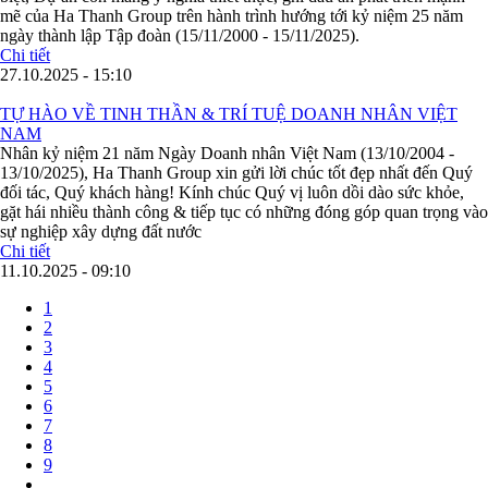
mẽ của Ha Thanh Group trên hành trình hướng tới kỷ niệm 25 năm
ngày thành lập Tập đoàn (15/11/2000 - 15/11/2025).
Chi tiết
27.10.2025 - 15:10
TỰ HÀO VỀ TINH THẦN & TRÍ TUỆ DOANH NHÂN VIỆT
NAM
Nhân kỷ niệm 21 năm Ngày Doanh nhân Việt Nam (13/10/2004 -
13/10/2025), Ha Thanh Group xin gửi lời chúc tốt đẹp nhất đến Quý
đối tác, Quý khách hàng! Kính chúc Quý vị luôn dồi dào sức khỏe,
gặt hái nhiều thành công & tiếp tục có những đóng góp quan trọng vào
sự nghiệp xây dựng đất nước
Chi tiết
11.10.2025 - 09:10
Current
1
page
Page
2
Pagination
Page
3
Page
4
Page
5
Page
6
Page
7
Page
8
Page
9
…