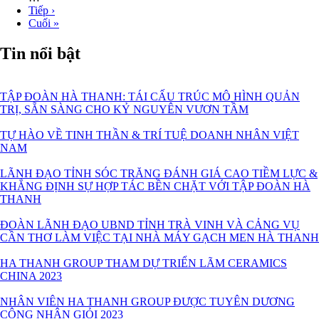
Next
Tiếp ›
page
Last
Cuối »
page
Tin nổi bật
TẬP ĐOÀN HÀ THANH: TÁI CẤU TRÚC MÔ HÌNH QUẢN
TRỊ, SẴN SÀNG CHO KỶ NGUYÊN VƯƠN TẦM
TỰ HÀO VỀ TINH THẦN & TRÍ TUỆ DOANH NHÂN VIỆT
NAM
LÃNH ĐẠO TỈNH SÓC TRĂNG ĐÁNH GIÁ CAO TIỀM LỰC &
KHẲNG ĐỊNH SỰ HỢP TÁC BỀN CHẶT VỚI TẬP ĐOÀN HÀ
THANH
ĐOÀN LÃNH ĐẠO UBND TỈNH TRÀ VINH VÀ CẢNG VỤ
CẦN THƠ LÀM VIỆC TẠI NHÀ MÁY GẠCH MEN HÀ THANH
HA THANH GROUP THAM DỰ TRIỂN LÃM CERAMICS
CHINA 2023
NHÂN VIÊN HA THANH GROUP ĐƯỢC TUYÊN DƯƠNG
CÔNG NHÂN GIỎI 2023