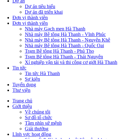
Dự án
Dự án tiêu biểu
Dự án đã triển khai
Đơn vị thành viên
Đơn vị thành viên
Nhà máy Gạch men Hà Thanh
Nhà máy Bê tông Hà Thanh - Vĩnh Phúc
Nhà máy Bê tông Hà Thanh - Nguyên Khê
Nhà máy Bê tông Hà Thanh - Quốc Oai
Trạm Bê tông Hà Thanh - Phú Thọ
Trạm Bê tông Hà Thanh - Thái Nguyên
Xí nghiệp vận tải và thi công cơ giới Hà Thanh
Tin tức
Tin tức Hà Thanh
Sự kiện
Tuyển dụng
Thư viện
Trang chủ
Giới thiệu
Main
Về chúng tôi
navigation
Sơ đồ tổ chức
Tầm nhìn sứ mệnh
Giải thưởng
Lĩnh vực hoạt động