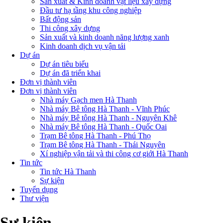
Sản xuất & Kinh doanh vật liệu xây dựng
Đầu tư hạ tầng khu công nghiệp
Bất động sản
Thi công xây dựng
Sản xuất và kinh doanh năng lượng xanh
Kinh doanh dịch vụ vận tải
Dự án
Dự án tiêu biểu
Dự án đã triển khai
Đơn vị thành viên
Đơn vị thành viên
Nhà máy Gạch men Hà Thanh
Nhà máy Bê tông Hà Thanh - Vĩnh Phúc
Nhà máy Bê tông Hà Thanh - Nguyên Khê
Nhà máy Bê tông Hà Thanh - Quốc Oai
Trạm Bê tông Hà Thanh - Phú Thọ
Trạm Bê tông Hà Thanh - Thái Nguyên
Xí nghiệp vận tải và thi công cơ giới Hà Thanh
Tin tức
Tin tức Hà Thanh
Sự kiện
Tuyển dụng
Thư viện
Sự kiện