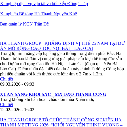
Xí nghiệp dịch vụ vận tải và bốc xếp Đồng Tháp
Xí nghiệp Bê tông Hà Thanh Nguyên Khê
Ban quản lý KCN Trần Đề
HA THANH GROUP - KHẲNG ĐỊNH VỊ THẾ 25 NĂM TẠI DỰ
ÁN MỞ RỘNG CAO TỐC NỘI BÀI – LÀO CAI
Trong lộ trình nâng cấp hạ tầng giao thông trọng điểm phía Bắc, Ha
Thanh tự hào là đơn vị cung ứng giải pháp cấu kiện bê tông đúc sẵn
cho Dự án mở rộng Cao tốc Hà Nội – Lào Cai (đoạn qua Yên Bái –
Lào Cai). Điểm nhấn đặc biệt của dự án này chính là dòng Cống hộp
phi tiêu chuẩn với kích thước cực lớn: 4m x 2.7m x 1.2m.
Chi tiết
09.03.2026 - 09:03
𝐗𝐔𝐀̂𝐍 𝐒𝐀𝐍𝐆 𝐊𝐇𝐎̛̉𝐈 𝐒𝐀̆́𝐂 - 𝐌𝐀̃ Đ𝐀́𝐎 𝐓𝐇𝐀̀𝐍𝐇 𝐂𝐎̂𝐍𝐆
Trong không khí hân hoan chào đón mùa Xuân mới,
Chi tiết
12.02.2026 - 16:02
HA THANH GROUP TỔ CHỨC THÀNH CÔNG SỰ KIỆN HA
THANH MEETING 2026: “KHỞI NGUYÊN THỊNH VƯỢNG –