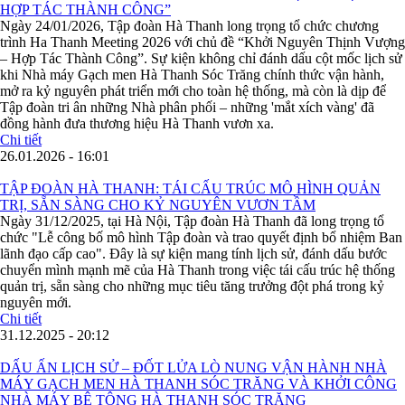
HỢP TÁC THÀNH CÔNG”
Ngày 24/01/2026, Tập đoàn Hà Thanh long trọng tổ chức chương
trình Ha Thanh Meeting 2026 với chủ đề “Khởi Nguyên Thịnh Vượng
– Hợp Tác Thành Công”. Sự kiện không chỉ đánh dấu cột mốc lịch sử
khi Nhà máy Gạch men Hà Thanh Sóc Trăng chính thức vận hành,
mở ra kỷ nguyên phát triển mới cho toàn hệ thống, mà còn là dịp để
Tập đoàn tri ân những Nhà phân phối – những 'mắt xích vàng' đã
đồng hành đưa thương hiệu Hà Thanh vươn xa.
Chi tiết
26.01.2026 - 16:01
TẬP ĐOÀN HÀ THANH: TÁI CẤU TRÚC MÔ HÌNH QUẢN
TRỊ, SẴN SÀNG CHO KỶ NGUYÊN VƯƠN TẦM
Ngày 31/12/2025, tại Hà Nội, Tập đoàn Hà Thanh đã long trọng tổ
chức "Lễ công bố mô hình Tập đoàn và trao quyết định bổ nhiệm Ban
lãnh đạo cấp cao". Đây là sự kiện mang tính lịch sử, đánh dấu bước
chuyển mình mạnh mẽ của Hà Thanh trong việc tái cấu trúc hệ thống
quản trị, sẵn sàng cho những mục tiêu tăng trưởng đột phá trong kỷ
nguyên mới.
Chi tiết
31.12.2025 - 20:12
DẤU ẤN LỊCH SỬ – ĐỐT LỬA LÒ NUNG VẬN HÀNH NHÀ
MÁY GẠCH MEN HÀ THANH SÓC TRĂNG VÀ KHỞI CÔNG
NHÀ MÁY BÊ TÔNG HÀ THANH SÓC TRĂNG