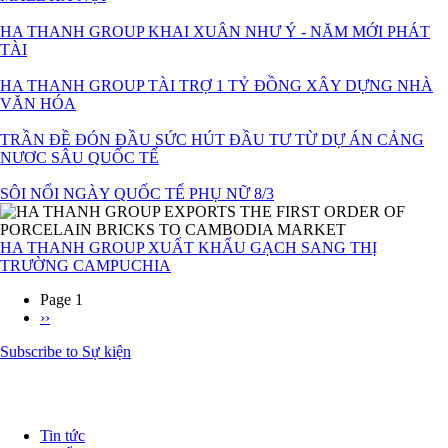
HA THANH GROUP KHAI XUÂN NHƯ Ý - NĂM MỚI PHÁT
TÀI
HA THANH GROUP TÀI TRỢ 1 TỶ ĐỒNG XÂY DỰNG NHÀ
VĂN HÓA
TRẦN ĐỀ ĐÓN ĐẦU SỨC HÚT ĐẦU TƯ TỪ DỰ ÁN CẢNG
NƯƠC SÂU QUỐC TẾ
SÔI NỔI NGÀY QUỐC TẾ PHỤ NỮ 8/3
HA THANH GROUP XUẤT KHẨU GẠCH SANG THỊ
TRƯỜNG CAMPUCHIA
Page 1
Next
››
Pagination
page
Subscribe to Sự kiện
Tin tức