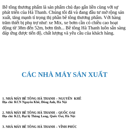
Bê tông thương phẩm là sản phẩm chủ đạo gắn liền cùng với sự
phát triển của Hà Thanh. Chúng tôi đã và đang đầu tư mở rộng sản
xuất, tăng mạnh tỉ trọng thị phần bê tông thương phẩm. Với hàng
trăm thiết bị phụ trợ như: xe Mix, xe bơm cần có chiều cao hoạt
động từ 38m đến 52m, bơm tĩnh... Bê tông Hà Thanh luôn sẵn sàng
đáp ứng được tiến độ, chất lượng và yêu cầu của khách hàng.
CÁC NHÀ MÁY SẢN XUẤT
1. NHÀ MÁY BÊ TÔNG HÀ THANH – NGUYÊN KHÊ
Địa chỉ: KCN Nguyên Khê, Đông Anh, Hà Nội
2. NHÀ MÁY BÊ TÔNG HÀ THANH – QUỐC OAI
Địa chỉ: K22, Đại lộ Thăng Long, Quốc Oai, Hà Nội
3. NHÀ MÁY BÊ TÔNG HÀ THANH – VĨNH PHÚC