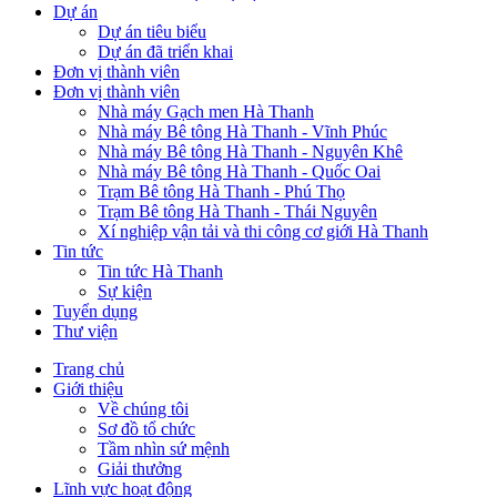
Dự án
Dự án tiêu biểu
Dự án đã triển khai
Đơn vị thành viên
Đơn vị thành viên
Nhà máy Gạch men Hà Thanh
Nhà máy Bê tông Hà Thanh - Vĩnh Phúc
Nhà máy Bê tông Hà Thanh - Nguyên Khê
Nhà máy Bê tông Hà Thanh - Quốc Oai
Trạm Bê tông Hà Thanh - Phú Thọ
Trạm Bê tông Hà Thanh - Thái Nguyên
Xí nghiệp vận tải và thi công cơ giới Hà Thanh
Tin tức
Tin tức Hà Thanh
Sự kiện
Tuyển dụng
Thư viện
Trang chủ
Giới thiệu
Main
Về chúng tôi
navigation
Sơ đồ tổ chức
Tầm nhìn sứ mệnh
Giải thưởng
Lĩnh vực hoạt động