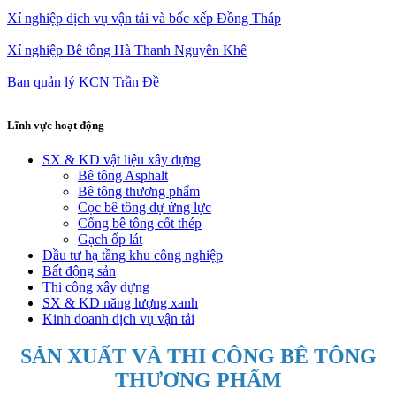
Xí nghiệp dịch vụ vận tải và bốc xếp Đồng Tháp
Xí nghiệp Bê tông Hà Thanh Nguyên Khê
Ban quản lý KCN Trần Đề
Lĩnh vực hoạt động
SX & KD vật liệu xây dựng
Bê tông Asphalt
Bê tông thương phẩm
Cọc bê tông dự ứng lực
Cống bê tông cốt thép
Gạch ốp lát
Đầu tư hạ tầng khu công nghiệp
Bất động sản
Thi công xây dựng
SX & KD năng lượng xanh
Kinh doanh dịch vụ vận tải
SẢN XUẤT VÀ THI CÔNG BÊ TÔNG
THƯƠNG PHẨM