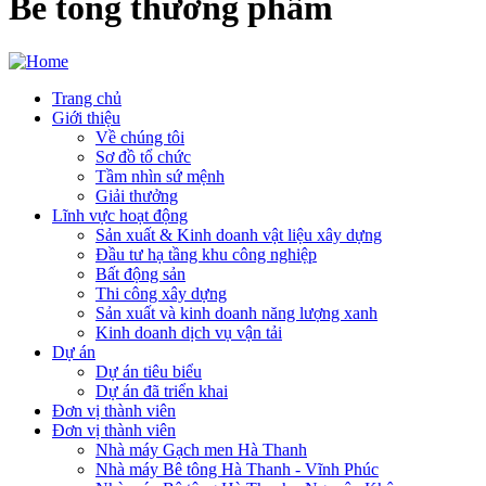
Bê tông thương phẩm
Trang chủ
Giới thiệu
Main
Về chúng tôi
navigation
Sơ đồ tổ chức
Tầm nhìn sứ mệnh
Giải thưởng
Lĩnh vực hoạt động
Sản xuất & Kinh doanh vật liệu xây dựng
Đầu tư hạ tầng khu công nghiệp
Bất động sản
Thi công xây dựng
Sản xuất và kinh doanh năng lượng xanh
Kinh doanh dịch vụ vận tải
Dự án
Dự án tiêu biểu
Dự án đã triển khai
Đơn vị thành viên
Đơn vị thành viên
Nhà máy Gạch men Hà Thanh
Nhà máy Bê tông Hà Thanh - Vĩnh Phúc