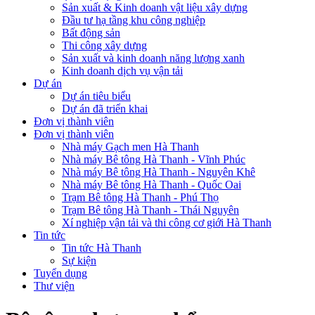
Sản xuất & Kinh doanh vật liệu xây dựng
Đầu tư hạ tầng khu công nghiệp
Bất động sản
Thi công xây dựng
Sản xuất và kinh doanh năng lượng xanh
Kinh doanh dịch vụ vận tải
Dự án
Dự án tiêu biểu
Dự án đã triển khai
Đơn vị thành viên
Đơn vị thành viên
Nhà máy Gạch men Hà Thanh
Nhà máy Bê tông Hà Thanh - Vĩnh Phúc
Nhà máy Bê tông Hà Thanh - Nguyên Khê
Nhà máy Bê tông Hà Thanh - Quốc Oai
Trạm Bê tông Hà Thanh - Phú Thọ
Trạm Bê tông Hà Thanh - Thái Nguyên
Xí nghiệp vận tải và thi công cơ giới Hà Thanh
Tin tức
Tin tức Hà Thanh
Sự kiện
Tuyển dụng
Thư viện